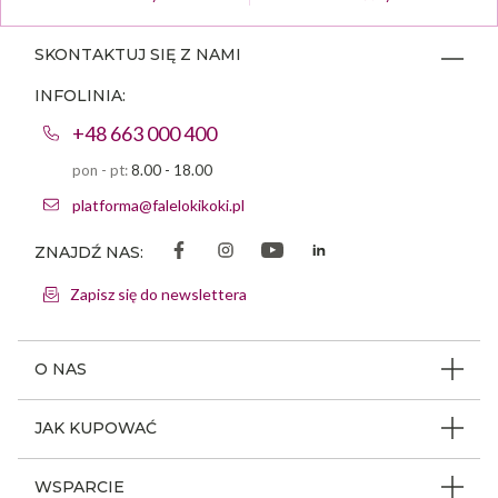
SKONTAKTUJ SIĘ Z NAMI
INFOLINIA:
+48 663 000 400
pon - pt:
8.00 - 18.00
platforma@falelokikoki.pl
ZNAJDŹ NAS:
Zapisz się do newslettera
O NAS
O firmie
JAK KUPOWAĆ
Program ambasadorski
Beauty Coin
WSPARCIE
Dlaczego FLK