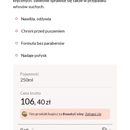
kręconych. Świetnie sprawdzi się także w przypadku
włosów suchych.
Nawilża, odżywia
Chroni przed puszeniem
Formuła bez parabenów
Nadaje połysk
pojemność
250ml
Cena brutto
106,
40 zł
Ten produkt kupisz za
BeautyCoiny
.
Zaloguj się
0 szt.