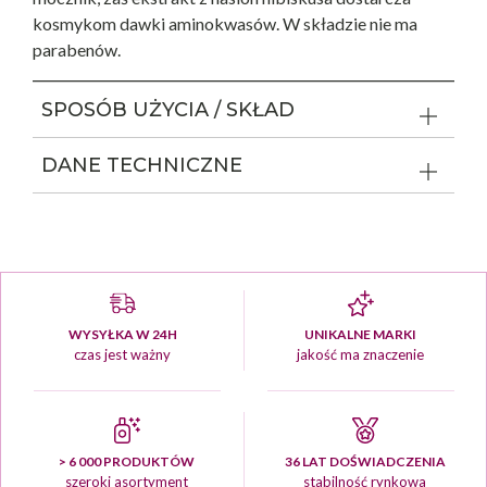
kosmykom dawki aminokwasów. W składzie nie ma
parabenów.
SPOSÓB UŻYCIA / SKŁAD
DANE TECHNICZNE
WYSYŁKA W 24H
UNIKALNE MARKI
czas jest ważny
jakość ma znaczenie
> 6 000 PRODUKTÓW
36 LAT DOŚWIADCZENIA
szeroki asortyment
stabilność rynkowa