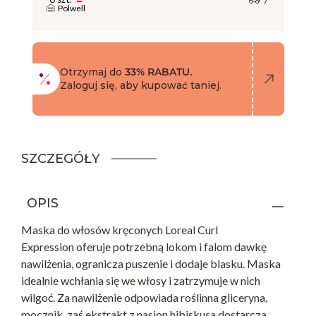
Polwell
Otrzymaj do
33% RABATU.
Zaloguj się, aby kupować taniej.
SZCZEGÓŁY
OPIS
Maska do włosów kręconych Loreal Curl
Expression oferuje potrzebną lokom i falom dawkę
nawilżenia, ogranicza puszenie i dodaje blasku. Maska
idealnie wchłania się we włosy i zatrzymuje w nich
wilgoć. Za nawilżenie odpowiada roślinna gliceryna,
mocznik, zaś ekstrakt z nasion hibiskusa dostarcza