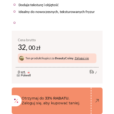
Dodaje teksturę i objętość
Idealny do nowoczesnych, teksturowanych fryzur
Cena brutto
32,
00 zł
Ten produkt kupisz za
BeautyCoiny
.
Zaloguj się
0 szt.
Polwell
Otrzymaj do
33% RABATU.
Zaloguj się, aby kupować taniej.