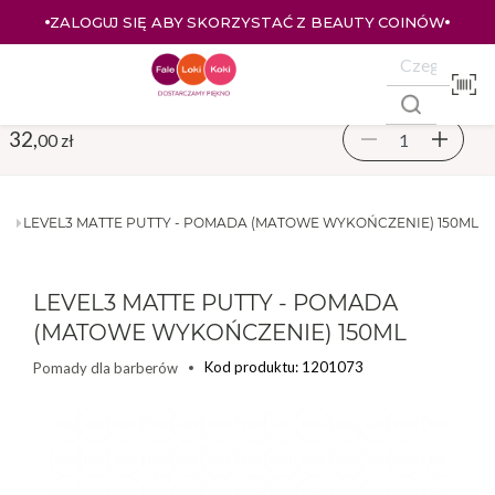
ZALOGUJ SIĘ ABY SKORZYSTAĆ Z BEAUTY COINÓW
32,
00 zł
ÓW
LEVEL3 MATTE PUTTY - POMADA (MATOWE WYKOŃCZENIE) 150ML
LEVEL3 MATTE PUTTY - POMADA
(MATOWE WYKOŃCZENIE) 150ML
Kod produktu: 1201073
Pomady dla barberów