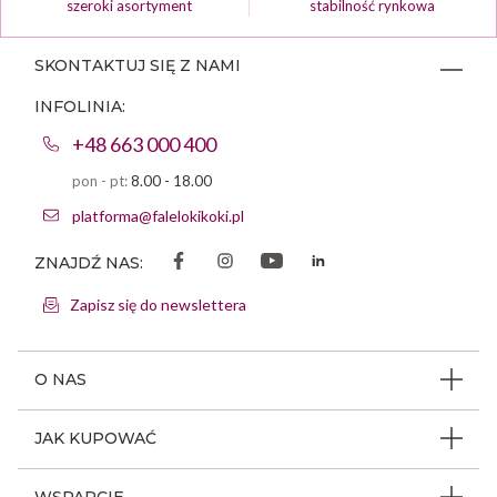
szeroki asortyment
stabilność rynkowa
SKONTAKTUJ SIĘ Z NAMI
INFOLINIA:
+48 663 000 400
pon - pt:
8.00 - 18.00
platforma@falelokikoki.pl
ZNAJDŹ NAS:
Zapisz się do newslettera
O NAS
O firmie
JAK KUPOWAĆ
Program ambasadorski
Beauty Coin