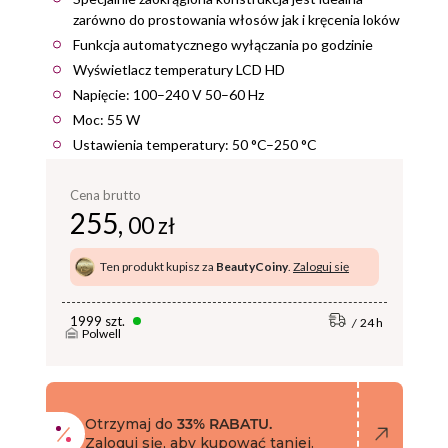
zarówno do prostowania włosów jak i kręcenia loków
Funkcja automatycznego wyłączania po godzinie
Wyświetlacz temperatury LCD HD
Napięcie: 100–240 V 50–60 Hz
Moc: 55 W
Ustawienia temperatury: 50 °C–250 °C
Cena brutto
255,
00 zł
Ten produkt kupisz za
BeautyCoiny
.
Zaloguj się
1999 szt.
24 h
Polwell
Otrzymaj do
33% RABATU.
Zaloguj się, aby kupować taniej.